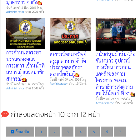
มุกดาหาร จำกัด
วันที่โพสต์ 4 มี.ค. 2565 โดย
Administrator
อ่าน 2021 ครั้ง
การกำหนดจรรยา
สนับสนุนผ้าห่ม/เสื้อ
สหกรณ์ออมทรัพย์
บรรณของคณะ
กันหนาว อุปกรณ์
ครูมุกดาหาร จำกัด
กรรมการ เจ้าหน้าที่
การเรียน การสอน
ประกาศลดอัตรา
สหกรณ์ และสมาชิก
และสิ่งของตาม
ดอกเบี้ยเงินกู้
สหกรณ์
โครงการ "ศ.ค.ส.
วันที่โพสต์ 29 ธ.ค. 2564 โดย
Administrator
อ่าน 1543 ครั้ง
วันที่โพสต์ 29 ม.ค. 2565 โดย
ศึกษาธิการส่งความ
Administrator
อ่าน 1548 ครั้ง
สุข ให้น้อง ปีที่ 3"
วันที่โพสต์ 29 ธ.ค. 2564 โดย
Administrator
อ่าน 1269 ครั้ง
กำลังแสดงหน้า 10 จาก 12 หน้า
ย้อนกลับ
1
2
3
4
5
6
7