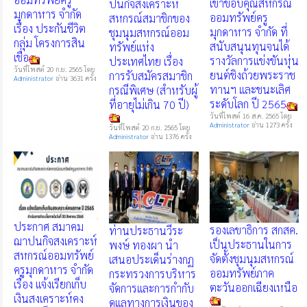
เข้าขอบคุณสหกรณ์
ปนกิจสงเคราะห์
มุกดาหาร จำกัด
ออมทรัพย์ครู
สหกรณ์สมาชิกของ
เรื่อง ประกันชีวิต
มุกดาหาร จำกัด ที่
ชุมนุมสหกรณ์ออม
กลุ่ม โครงการสิน
สนับสนุนทุนจนได้
ทรัพย์แห่ง
เชื่อ
รางวัลการแข่งขันหุ่น
ประเทศไทย เรื่อง
วันที่โพสต์ 20 ก.ย. 2565 โดย
ยนต์ชิงถ้วยพระราช
การรับสมัครสมาชิก
Administrator
อ่าน 3631 ครั้ง
ทานฯ และชนะเลิศ
กรณีพิเศษ (สำหรับผู้
ระดับโลก ปี 2565
ที่อายุไม่เกิน 70 ปี)
วันที่โพสต์ 16 ส.ค. 2565 โดย
Administrator
อ่าน 1273 ครั้ง
วันที่โพสต์ 20 ก.ย. 2565 โดย
Administrator
อ่าน 1376 ครั้ง
ประกาศ สมาคม
รองเลขาธิการ สกสค.
ท่านประธานวีระ
ฌาปนกิจสงเคราะห์
เป็นประธานในการ
พงษ์ ทองผา นำ
สหกรณ์ออมทรัพย์
จัดตั้งชุมนุมสหกรณ์
เสนอประเด็นร่างกฏ
ครูมุกดาหาร จำกัด
ออมทรัพย์ภาค
กระทรวงการบริหาร
เรื่อง แจ้งเรียกเก็บ
ตะวันออกเฉียงเหนือ
จัดการและการกำกับ
เงินสงเคราะห์คง
ดูแลทางการเงินของ