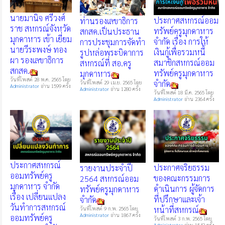
นายมานิจ ศรีวงศ์
ประกาศสหกรณ์ออม
ท่านรองเลขาธิการ
ราช สหกรณ์จังหวัด
ทรัพย์ครูมุกดาหาร
สกสค.เป็นประธาน
มุกดาหาร เข้า เยี่ยม
จำกัด เรื่อง การให้
การประชุมการจัดทำ
นายวีระพงษ์ ทอง
เงินกู้เพื่อรวมหนี้
รูปหล่อพระบิดาการ
ผา รองเลขาธิการ
สมาชิกสหกรณ์ออม
สหกรณ์ที่ สอ.ครู
สกสค.
ทรัพย์ครูมุกดาหาร
มุกดาหาร
วันที่โพสต์ 28 พ.ค. 2565 โดย
จำกัด
วันที่โพสต์ 29 เม.ย. 2565 โดย
Administrator
อ่าน 1599 ครั้ง
Administrator
อ่าน 1280 ครั้ง
วันที่โพสต์ 18 มี.ค. 2565 โดย
Administrator
อ่าน 2364 ครั้ง
ประกาศสหกรณ์
ประกาศจริยธรรม
รายงานประจำปี
ออมทรัพย์ครู
ของคณะกรรมการ
2564 สหกรณ์ออม
มุกดาหาร จำกัด
ดำเนินการ ผู้จัดการ
ทรัพย์ครูมุกดาหาร
เรื่อง เปลี่ยนแปลง
ที่ปรึกษาและเจ้า
จำกัด
วันทำการสหกรณ์
หน้าที่สหกรณ์
วันที่โพสต์ 9 ก.พ. 2565 โดย
Administrator
อ่าน 1867 ครั้ง
ออมทรัพย์ครู
วันที่โพสต์ 3 ก.พ. 2565 โดย
Administrator
อ่าน 1542 ครั้ง