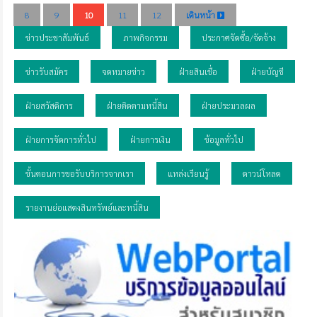
8
9
10
11
12
เดินหน้า
ข่าวประชาสัมพันธ์
ภาพกิจกรรม
ประกาศจัดซื้อ/จัดจ้าง
ข่าวรับสมัคร
จดหมายข่าว
ฝ่ายสินเชื่อ
ฝ่ายบัญชี
ฝ่ายสวัสดิการ
ฝ่ายติดตามหนี้สิน
ฝ่ายประมวลผล
ฝ่ายการจัดการทั่วไป
ฝ่ายการเงิน
ข้อมูลทั่วไป
ขั้นตอนการขอรับบริการจากเรา
แหล่งเรียนรู้
ดาวน์โหลด
รายงานย่อแสดงสินทรัพย์และหนี้สิน