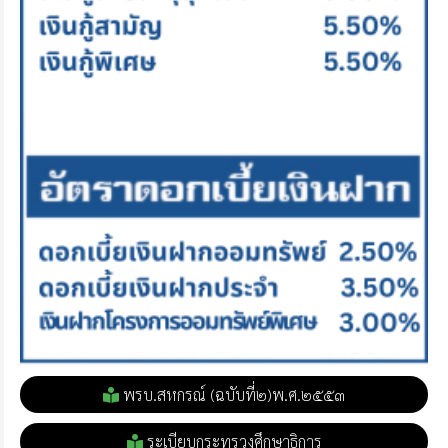
พรบ.สหกรณ์ (ฉบับที่๒)พ.ศ.๒๕๕๓
ระเบียบกระทรวงศึกษาธิการ