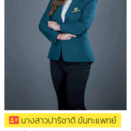
นางสาวปาริชาติ ขันทะแพทย์