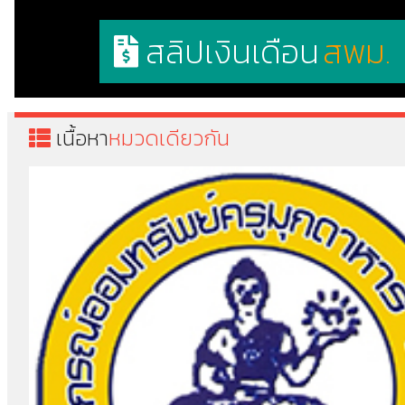
สลิปเงินเดือน
สพม.
เนื้อหา
หมวดเดียวกัน