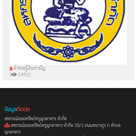
คำขอกู้เงินสามัญ
[
1953]
ข้อมูล
ติดต่อ
สหกรณ์ออมทรัพย์ครูมุกดาหาร จำกัด
สหกรณ์ออมทรัพย์ครูมุกดาหาร จำกัด 30/1 ถนนชยางกูร ก ตำบล
มุกดาหาร