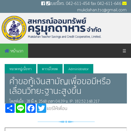
เบอร์โทร. 042-611-454 fax 042-611-646
mukdahan.tsc@gmail.com
หน้าแรก
☰
หมวดหมู่เนื้อหา
ดาวน์โหลด
Administrator
คำขอกู้เงินสามัญเพื่อขอมีหรือ
เลื่อนวิทยะฐานะสูงขึ้น
โพสต์เมื่อ : 28 มี.ค. 2568 เวลา 04:39 น. IP: 182.52.168.217
Share
Line
Facebook
Twitter
แชร์ให้เพื่อน