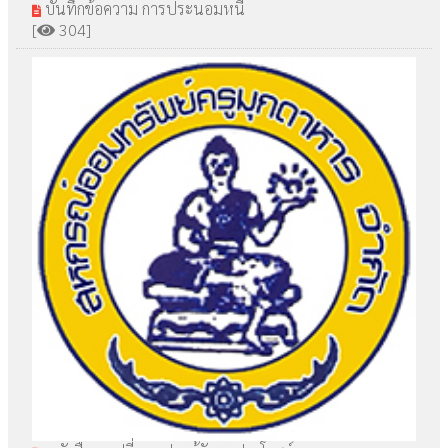
บันทึกข้อความ การประนอมหนี้
[
304]