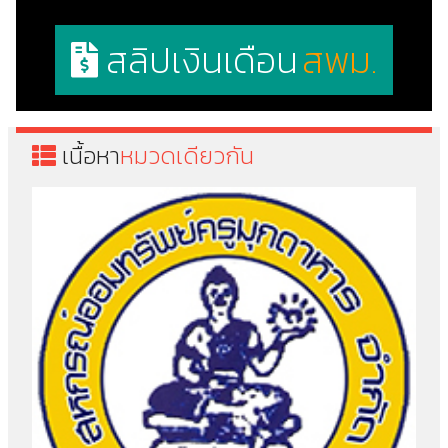
สลิปเงินเดือน
สพม.
เนื้อหา
หมวดเดียวกัน