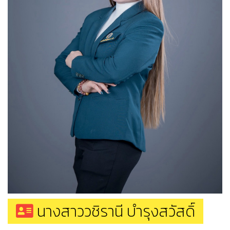
นางสาววชิรานี บำรุงสวัสดิ์