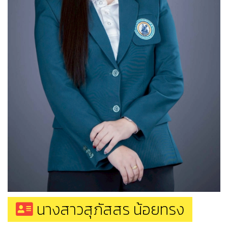
นางสาวสุภัสสร น้อยทรง