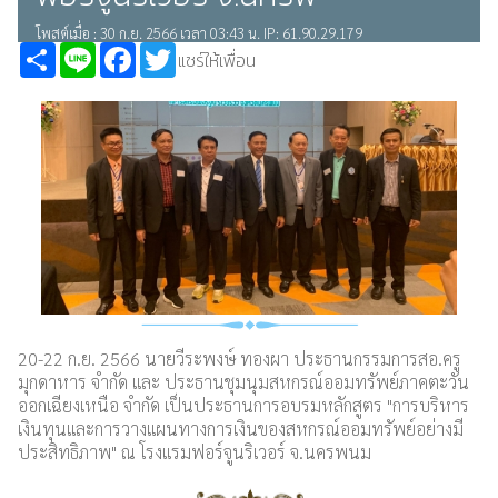
โพสต์เมื่อ : 30 ก.ย. 2566 เวลา 03:43 น. IP: 61.90.29.179
Share
Line
Facebook
Twitter
แชร์ให้เพื่อน
20-22 ก.ย. 2566 นายวีระพงษ์ ทองผา ประธานกรรมการสอ.ครู
มุกดาหาร จำกัด และ ประธานชุมนุมสหกรณ์ออมทรัพย์ภาคตะวัน
ออกเฉียงเหนือ จำกัด เป็นประธานการอบรมหลักสูตร "การบริหาร
เงินทุนและการวางแผนทางการเงินของสหกรณ์ออมทรัพย์อย่างมี
ประสิทธิภาพ" ณ โรงแรมฟอร์จูนริเวอร์ จ.นครพนม