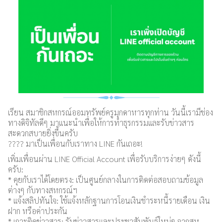
เรียน สมาชิกสหกรณ์ออมทรัพย์ครูมุกดาหารทุกท่าน วันนี้เรามีช่อง
ทางดิจิทัลดีๆ มาแนะนำเพื่อให้การทำธุรกรรมและรับข่าวสาร
สะดวกสบายยิ่งขึ้นครับ
???? มาเป็นเพื่อนกับเราทาง LINE กันเถอะ!
เพิ่มเพื่อนผ่าน LINE Official Account เพื่อรับบริการง่ายๆ ดังนี้
ครับ:
* คุยกับเราได้โดยตรง: เป็นศูนย์กลางในการติดต่อสอบถามข้อมูล
ต่างๆ กับทางสหกรณ์ฯ
* แจ้งสลิปทันใจ: ใช้แจ้งหลักฐานการโอนเงินชำระหนี้รายเดือน เงิน
ฝาก หรือค่าประกัน
* เกาะติดข่าวสาร: รับข่าวสารและประชาสัมพันธ์ใหม่ๆ จากสห