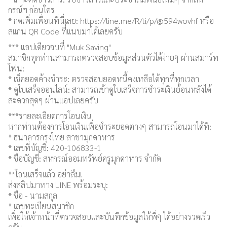
กรณ์ฯ ก่อนใคร
* กดเพิ่มเพื่อนที่นี่เลย:
https://line.me/R/ti/p/@594wovhf
หรือ
สแกน QR Code ที่แนบมาได้เลยครับ
*** แอปเดียวจบที่ "Muk Saving"
สมาชิกทุกท่านสามารถตรวจสอบข้อมูลส่วนตัวได้ง่ายๆ ผ่านสมาร์ท
โฟน:
* เช็คยอดค้างชำระ: ตรวจสอบยอดหนี้คงเหลือได้ทุกที่ทุกเวลา
* ดูใบเสร็จออนไลน์: สามารถเข้าดูใบเสร็จการชำระเงินย้อนหลังได้
สะดวกสุดๆ ผ่านแอปเลยครับ
***รายละเอียดการโอนเงิน
หากท่านต้องการโอนเงินเพื่อชำระยอดต่างๆ สามารถโอนมาได้ที่:
* ธนาคารกรุงไทย สาขามุกดาหาร
* เลขที่บัญชี: 420-106833-1
* ชื่อบัญชี: สหกรณ์ออมทรัพย์ครูมุกดาหาร จำกัด
**โอนเสร็จแล้ว อย่าลืม!
ส่งสลิปมาทาง LINE พร้อมระบุ:
* ชื่อ - นามสกุล
* เลขทะเบียนสมาชิก
เพื่อให้เจ้าหน้าที่ตรวจสอบและบันทึกข้อมูลให้พี่ๆ ได้อย่างรวดเร็ว