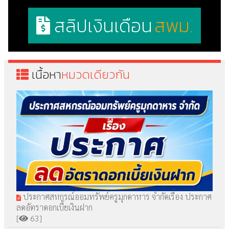
สลิปเงินเดือน
สพม.
เนื้อหา
หมวดเดียวกัน
ประกาศสหกรณ์ออมทรัพย์ครูมุกดาหาร จำกัดเรื่อง ประกาศ
ลดอัตราดอกเบี้ยเงินฝาก
[
63]