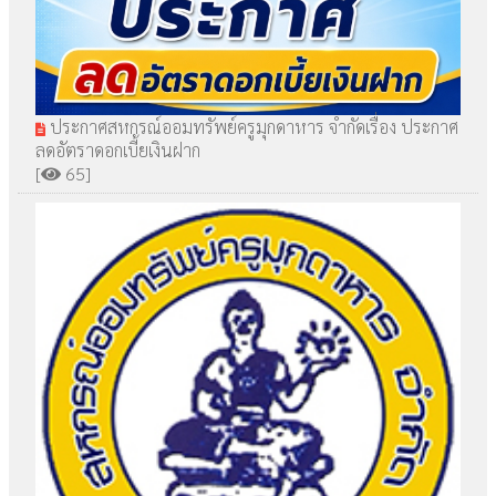
ประกาศสหกรณ์ออมทรัพย์ครูมุกดาหาร จำกัดเรื่อง ประกาศ
ลดอัตราดอกเบี้ยเงินฝาก
[
65]