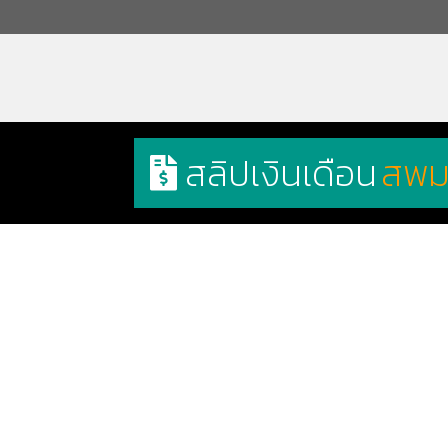
สลิปเงินเดือน
สพม