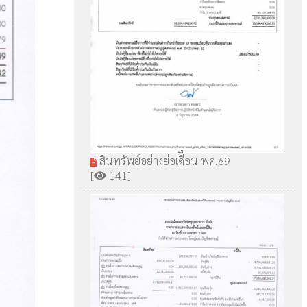
สินทรัพย์อย่างย่อเดืือน พค.69
[
141]