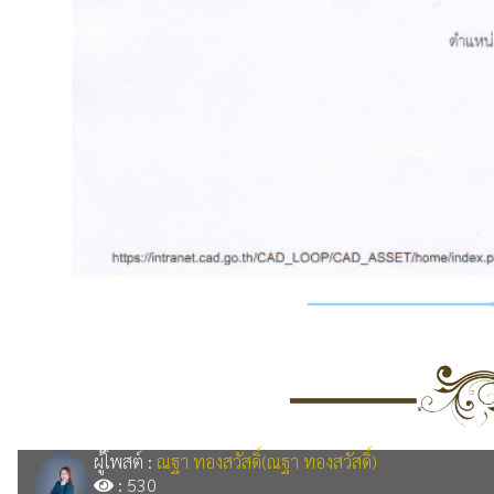
ผู้โพสต์ :
ณฐา ทองสวัสดิ์(ณฐา ทองสวัสดิ์)
: 530