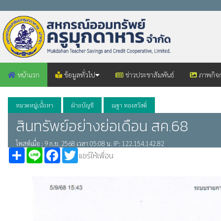
หน้าแรก
ข้อมูลทั่วไป
ข่าวประชาสัมพันธ์
ภาพกิจ
หมวดหมู่เนื้อหา
ฝ่ายบัญชี
ณฐา ทองสวัสดิ์
สินทรัพย์อย่างย่อเดือน สค.68
โพสต์เมื่อ : 9 ก.ย. 2568 เวลา 05:08 น. IP: 122.154.142.82
Share
Line
Facebook
Twitter
แชร์ให้เพื่อน