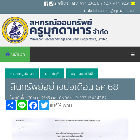
เบอร์โทร. 042-611-454 fax 042-611-646
mukdahan.tsc@gmail.com
หน้าแรก
☰
หมวดหมู่เนื้อหา
ฝ่ายบัญชี
ณฐา ทองสวัสดิ์
สินทรัพย์อย่างย่อเดือน ธค.68
โพสต์เมื่อ : 20 ม.ค. 2569 เวลา 06:06 น. IP: 122.154.142.82
Share
Line
Facebook
Twitter
แชร์ให้เพื่อน