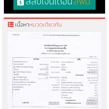
สลิปเงินเดือน
สพม.
เนื้อหา
หมวดเดียวกัน