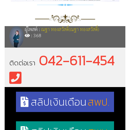
ผู้โพสต์ :
ณฐา ทองสวัสดิ์(ณฐา ทองสวัสดิ์)
: 368
042-611-454
ติดต่อเรา
สลิปเงินเดือน
สพป.